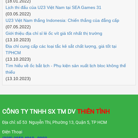
(18.01.2022)
Lịch thi đấu của U23 Việt Nam tại SEA Games 31
(03.05.2022)
U23 Việt Nam thắng Indonesia: Chiến thắng của đẳng cấp
(07.05.2022)
Giới thiệu địa chỉ sỉ lẻ ốc vít giá tốt nhất thị trường
(13.10.2023)
Địa chỉ cung cấp các loại tắc kê sắt chất lượng, giá tốt tại
TPHCM
(13.10.2023)
Tìm hiểu về ốc bắt lịch - Phụ kiện sản xuất lịch bloc không thể
thiếu
(13.10.2023)
CÔNG TY TNHH SX TM DV
THIÊN TÌNH
Địa chỉ: số 53 Nguyễn Thi, Phường 13, Quận 5, TP HCM
Điện Thoại
: