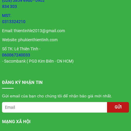
(028) 3859 4960 - 0902
834 303
MST:
0313324210
Email:
thientinhle2013@gmail.com
Website: phukienthientinh.com
Số TK: Lê Thiên Tình -
060067240033
- Sacombank ( PGD Kim Biên - CN HCM)
ĐĂNG KÝ NHẬN TIN
Gửi email của bạn cho chúng tôi để nhận báo giá mới nhất.
GỬI
MẠNG XÃ HỘI