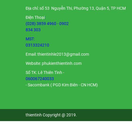
Địa chỉ: số 53 Nguyễn Thi, Phường 13, Quận 5, TP HCM
Điện Thoại
:
(028) 3859 4960 - 0902
834 303
MST:
0313324210
Email:
thientinhle2013@gmail.com
Website: phukienthientinh.com
Số TK: Lê Thiên Tình -
060067240033
- Sacombank ( PGD Kim Biên - CN HCM)
thientinh Copyright @ 2019.