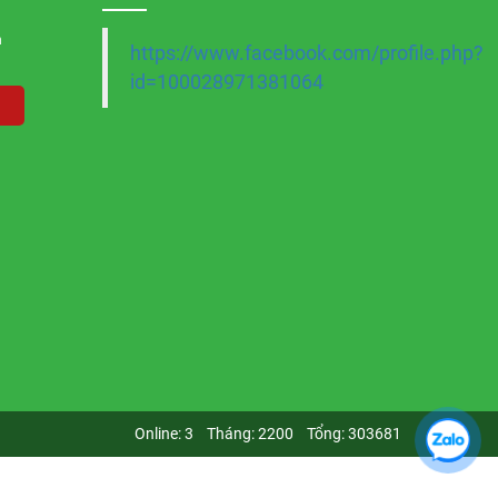
n
https://www.facebook.com/profile.php?
id=100028971381064
Online:
3
Tháng:
2200
Tổng:
303681