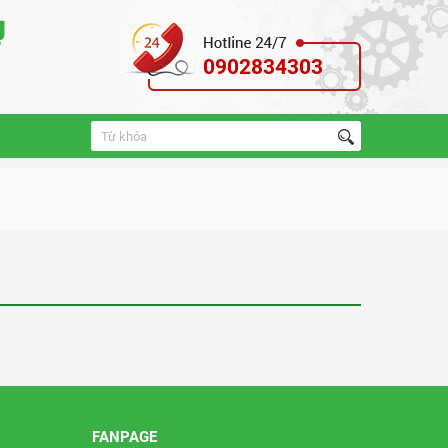
0902834303
FANPAGE