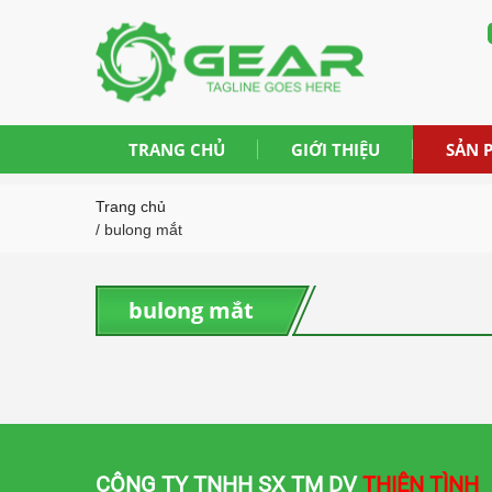
TRANG CHỦ
GIỚI THIỆU
SẢN 
Trang chủ
/ bulong mắt
bulong mắt
CÔNG TY TNHH SX TM DV
THIÊN TÌNH