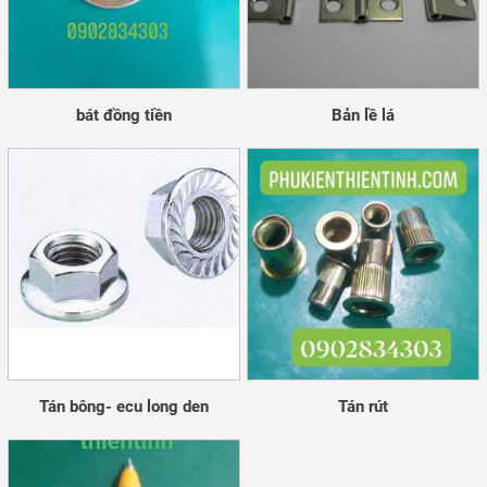
bát đồng tiền
Bản lề lá
Tán bông- ecu long den
Tán rút