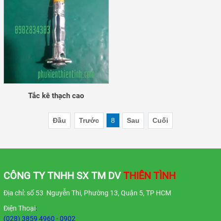
Tắc kê thạch cao
Đầu
Trước
8
Sau
Cuối
CÔNG TY TNHH SX TM DV
THIÊN TÌNH
Địa chỉ: số 53 Nguyễn Thi, Phường 13, Quận 5, TP HCM
Điện Thoại
:
(028) 3859 4960 - 0902