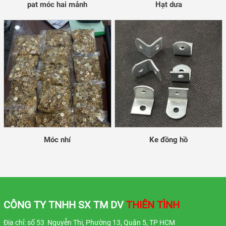
pat móc hai mảnh
Hạt dưa
Móc nhí
Ke đồng hồ
CÔNG TY TNHH SX TM DV
THIÊN TÌNH
Địa chỉ: số 53 Nguyễn Thi, Phường 13, Quận 5, TP HCM